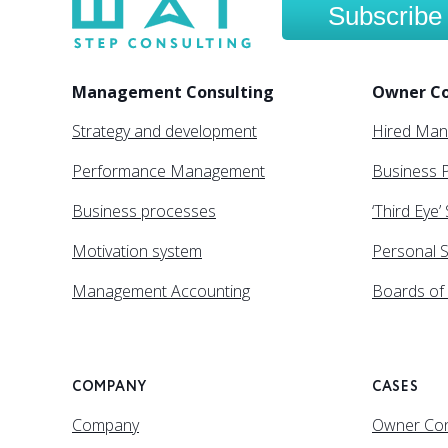
Subscribe
Management Consulting
Owner Co
Strategy and development
Hired Ma
Performance Management
Business P
Business processes
‘Third Eye’
Motivation system
Personal S
Management Accounting
Boards of 
COMPANY
CASES
Company
Owner Con