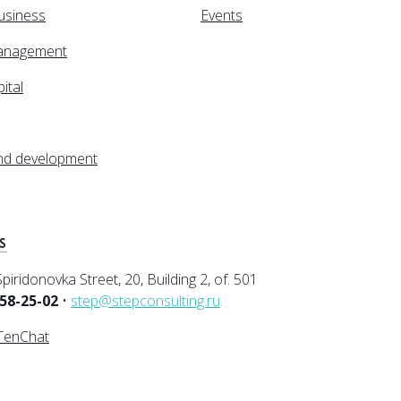
business
Events
anagement
ital
and development
S
iridonovka Street, 20, Building 2, of. 501
258-25-02
•
step@stepconsulting.ru
TenChat