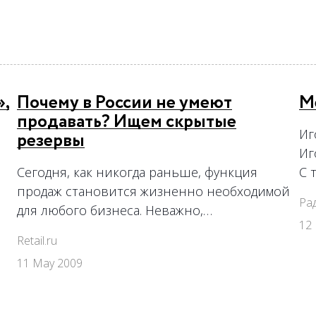
»,
Почему в России не умеют
М
продавать? Ищем скрытые
Иг
резервы
Иг
Сегодня, как никогда раньше, функция
С 
продаж становится жизненно необходимой
Ра
для любого бизнеса. Неважно,…
12
Retail.ru
11 May 2009