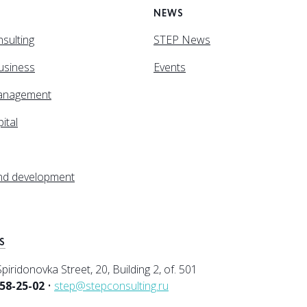
NEWS
sulting
STEP News
business
Events
anagement
ital
and development
S
iridonovka Street, 20, Building 2, of. 501
258-25-02
•
step@stepconsulting.ru