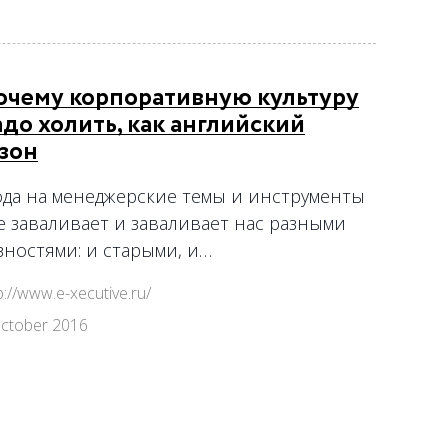
очему корпоративную культуру
адо холить, как английский
азон
да на менеджерские темы и инструменты
е заваливает и заваливает нас разными
зностями: и старыми, и…
p://www.e-xecutive.ru/
ctober 2016