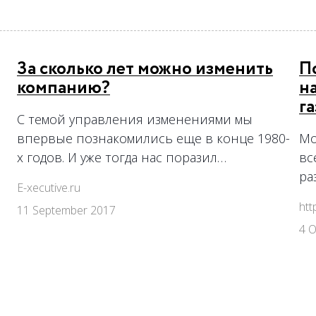
За сколько лет можно изменить
П
компанию?
н
г
С темой управления изменениями мы
впервые познакомились еще в конце 1980-
Мо
х годов. И уже тогда нас поразил…
вс
ра
E-xecutive.ru
htt
11 September 2017
4 O