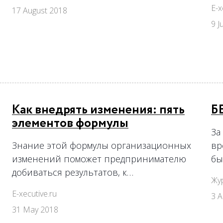
E-x
17 August 2018
9 J
Как внедрять изменения: пять
Б
элементов формулы
За
Знание этой формулы организационных
вр
изменений поможет предпринимателю
бы
добиваться результатов, к…
Жу
E-xecutive.ru
3 A
31 May 2018