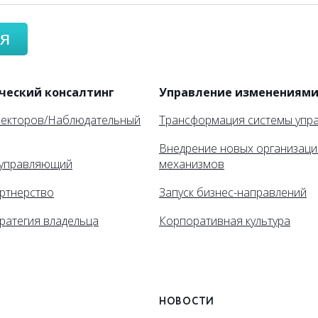
я
ческий консалтинг
Управление изменениям
ректоров/Наблюдательный
Трансформация системы упр
Внедрение новых организац
управляющий
механизмов
ртнерство
Запуск бизнес-направлений
ратегия владельца
Корпоративная культура
НОВОСТИ