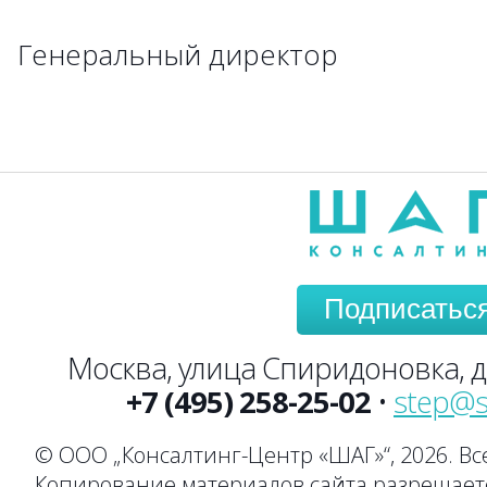
→
→
→
→
→
→
→
Генеральный директор
→
→
→
→
→
→
→
→
→
→
→
→
→
→
→
→
→
→
→
→
→
→
→
→
→
→
→
Подписатьс
Москва, улица Спиридоновка, до
+7 (495) 258-25-02
•
step@s
© ООО „Консалтинг-Центр «ШАГ»“, 2026. В
Копирование материалов сайта разрешаетс