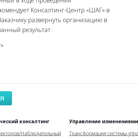
нный в ходе проведения
комендует Консалтинг-Центр «ШАГ» в
Заказчику развернуть организацию в
ванный результат.
т»
я
ческий консалтинг
Управление изменениям
ректоров/Наблюдательный
Трансформация системы упр