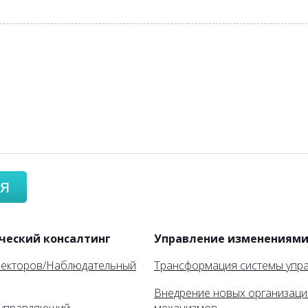
я
ческий консалтинг
Управление изменениям
ректоров/Наблюдательный
Трансформация системы упр
Внедрение новых организац