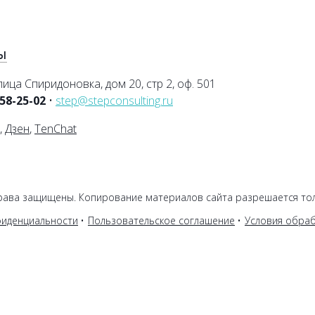
Ы
лица Спиридоновка, дом 20, стр 2, оф. 501
258-25-02
•
step@stepconsulting.ru
,
Дзен
,
TenChat
права защищены. Копирование материалов сайта разрешается тол
фиденциальности
Пользовательское соглашение
Условия обра