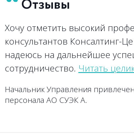
Отзывы
Хочу отметить высокий проф
→
→
→
→
→
→
→
→
→
консультантов Консалтинг-Це
надеюсь на дальнейшее усп
→
→
сотрудничество.
→
Читать цели
→
→
→
→
→
→
→
→
→
Начальник Управления привлечен
→
→
→
→
→
→
→
→
персонала АО СУЭК А.
→
→
→
→
→
→
→
→
→
→
→
→
→