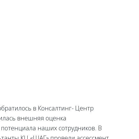
братилось в Консалтинг- Центр
билась внешняя оценка
 потенциала наших сотрудников. В
ьтанты КЦ «ШАГ» провели ассессмент