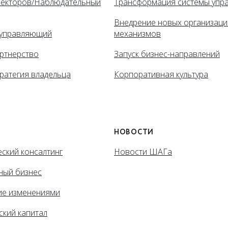
ректоров/Наблюдательный
Трансформация системы упр
Внедрение новых организац
управляющий
механизмов
ртнерство
Запуск бизнес-направлений
ратегия владельца
Корпоративная культура
НОВОСТИ
ский консалтинг
Новости ШАГа
ный бизнес
ие изменениями
ский капитал