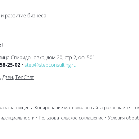
 и развитие бизнеса
Ы
лица Спиридоновка, дом 20, стр 2, оф. 501
258-25-02
•
step@stepconsulting.ru
,
Дзен
,
TenChat
права защищены. Копирование материалов сайта разрешается тол
фиденциальности
Пользовательское соглашение
Условия обра