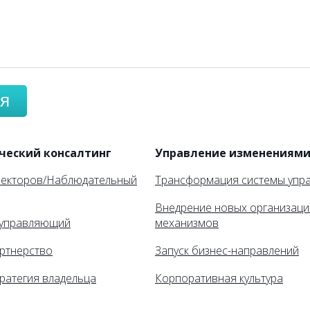
я
ческий консалтинг
Управление изменениям
ректоров/Наблюдательный
Трансформация системы упр
Внедрение новых организац
управляющий
механизмов
ртнерство
Запуск бизнес-направлений
ратегия владельца
Корпоративная культура