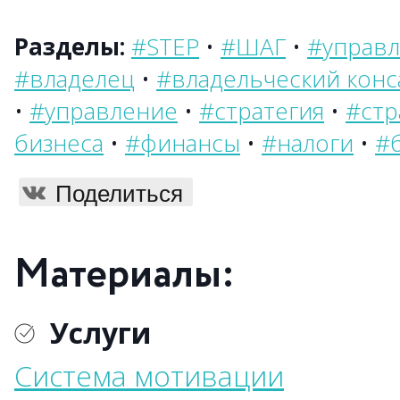
Разделы:
#STEP
•
#ШАГ
•
#управл
#владелец
•
#владельческий конс
•
#управление
•
#стратегия
•
#стр
бизнеса
•
#финансы
•
#налоги
•
#б
Поделиться
Материалы:
Услуги
Система мотивации