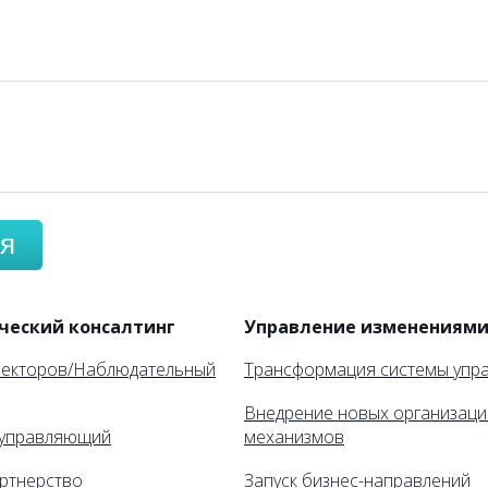
я
ческий консалтинг
Управление изменениям
ректоров/Наблюдательный
Трансформация системы упр
Внедрение новых организац
управляющий
механизмов
ртнерство
Запуск бизнес-направлений