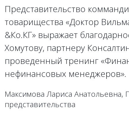
Представительство комманди
→
товарищества «Доктор Вильм
&Ко.КГ» выражает благодарно
→
→
Хомутову, партнеру Консалти
→
→
проведенный тренинг «Фина
→
→
→
→
→
→
→
→
→
нефинансовых менеджеров»
→
→
→
→
→
→
→
→
→
→
→
→
→
→
→
Максимова Лариса Анатольевна, 
→
→
→
→
представительства
→
→
→
→
→
→