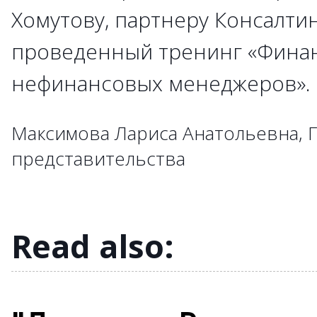
Хомутову, партнеру Консалти
→
→
проведенный тренинг «Фина
→
→
→
→
→
→
→
→
→
нефинансовых менеджеров»
→
→
→
→
→
→
→
→
→
→
→
→
→
→
→
Максимова Лариса Анатольевна, 
→
→
→
→
представительства
→
→
→
→
→
→
Read also: