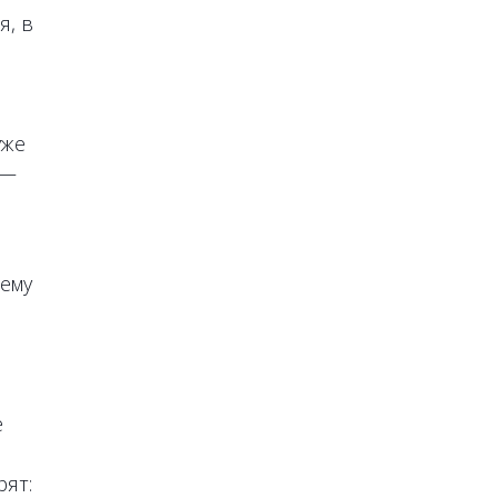
я, в
уже
 —
ему
е
рят: