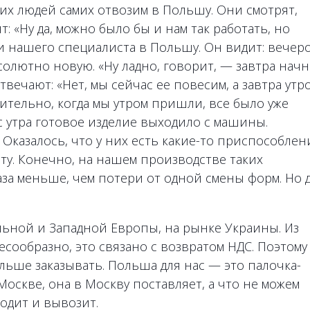
тих людей самих отвозим в Польшу. Они смотрят,
: «Ну да, можно было бы и нам так работать, но
ли нашего специалиста в Польшу. Он видит: вечер
солютно новую. «Ну ладно, говорит, — завтра нач
твечают: «Нет, мы сейчас ее повесим, а завтра утр
вительно, когда мы утром пришли, все было уже
с утра готовое изделие выходило с машины.
Оказалось, что у них есть какие-то приспособлен
у. Конечно, на нашем производстве таких
аза меньше, чем потери от одной смены форм. Но 
льной и Западной Европы, на рынке Украины. Из
сообразно, это связано с возвратом НДС. Поэтому
льше заказывать. Польша для нас — это палочка-
Москве, она в Москву поставляет, а что не можем
одит и вывозит.