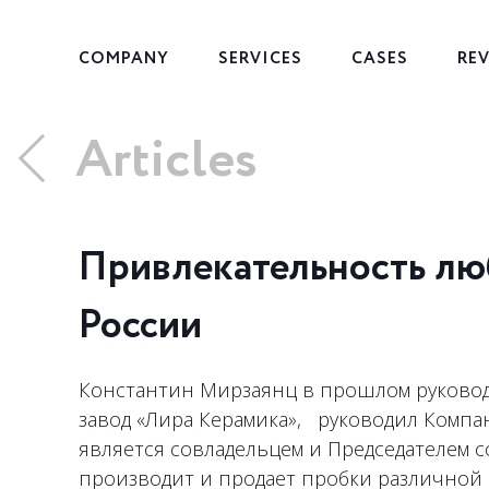
COMPANY
SERVICES
CASES
RE
Articles
Привлекательность люб
России
Константин Мирзаянц в прошлом руководи
завод «Лира Керамика», руководил Компа
является совладельцем и Председателем с
производит и продает пробки различной