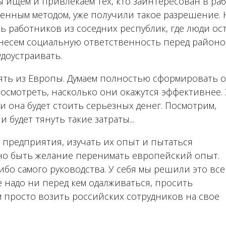
ищем и привлекаем тех, кто заинтересован в раб
тенным методом, уже получили такое разрешение. 
 работников из соседних республик, где люди ос
ы несем социальную ответственность перед районо
удоустраивать.
ять из Европы. Думаем полностью сформировать о
осмотреть, насколько они окажутся эффективнее. 
и она будет стоить серьезных денег. Посмотрим,
будет тянуть такие затраты...
 предприятия, изучать их опыт и пытаться
жно быть желание перенимать европейский опыт.
бо самого руководства. У себя мы решили это все
е надо ни перед кем одалживаться, просить
 просто возить российских сотрудников на свое