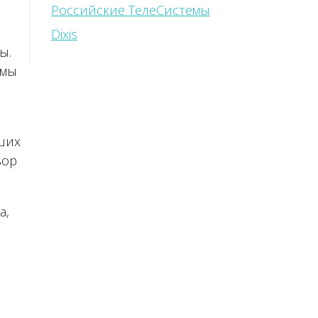
Российские ТелеСистемы
Dixis
ы.
 мы
ших
вор
а,