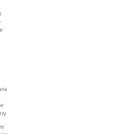
е
о
е
ла.
ое
зу.
ее