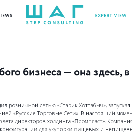
VIEWS
EXPERT VIEW
ого бизнеса — она здесь, в
л розничной сетью «Старик Хоттабыч», запускал
нией «Русские Торговые Сети». В настоящий моме
овета директоров холдинга «Промпласт». Компани
 конфигурации для укупорки пищевых и непищев