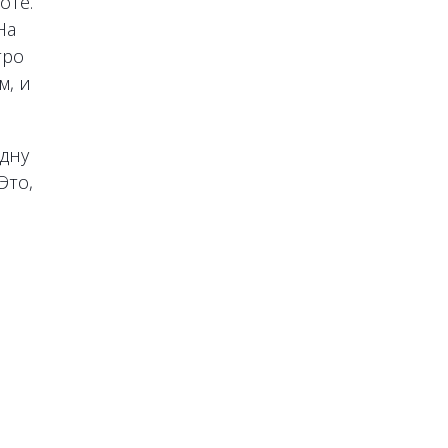
оте.
На
тро
м, и
дну
Это,