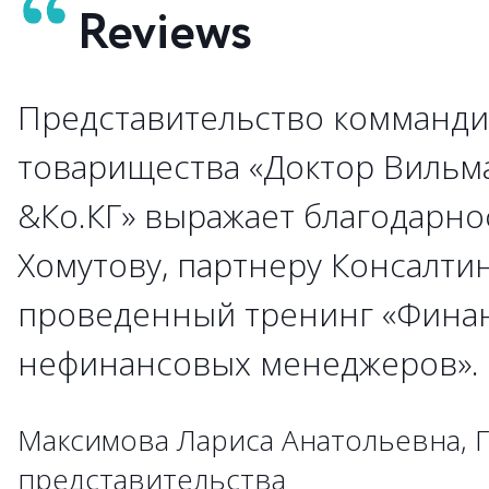
Reviews
Представительство комманди
→
товарищества «Доктор Вильм
&Ко.КГ» выражает благодарно
→
→
Хомутову, партнеру Консалти
→
→
проведенный тренинг «Фина
→
→
→
→
→
→
→
→
→
нефинансовых менеджеров»
→
→
→
→
→
→
→
→
→
→
→
→
→
→
→
Максимова Лариса Анатольевна, 
→
→
→
→
представительства