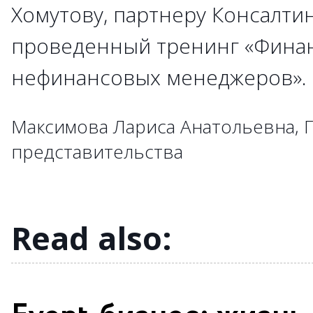
Хомутову, партнеру Консалти
→
→
проведенный тренинг «Фина
→
→
→
→
→
→
→
→
→
нефинансовых менеджеров»
→
→
→
→
→
→
→
→
→
→
→
→
→
→
→
Максимова Лариса Анатольевна, 
→
→
→
→
представительства
→
→
→
→
→
→
Read also: