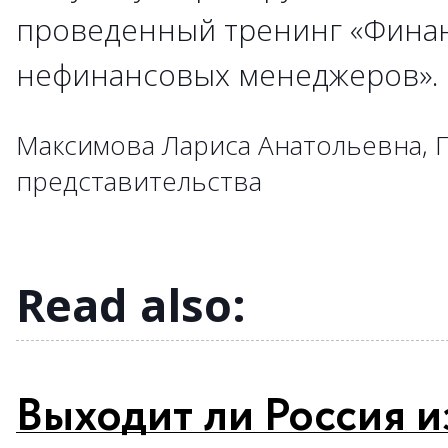
проведенный тренинг «Фина
→
→
→
→
→
→
→
→
→
нефинансовых менеджеров»
→
→
→
→
→
→
→
→
→
→
→
→
→
→
→
Максимова Лариса Анатольевна, 
→
→
→
→
представительства
→
→
→
→
→
→
Read also:
Выходит ли Россия и