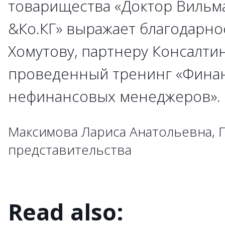
товарищества «Доктор Вильм
&Ко.КГ» выражает благодарно
→
→
Хомутову, партнеру Консалти
→
→
проведенный тренинг «Фина
→
→
→
→
→
→
→
→
→
нефинансовых менеджеров»
→
→
→
→
→
→
→
→
→
→
→
→
→
→
→
Максимова Лариса Анатольевна, 
→
→
→
→
представительства
→
→
→
→
→
→
Read also: