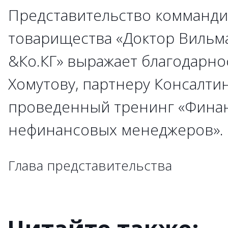
Представительство комманди
→
→
→
→
→
→
→
→
→
товарищества «Доктор Вильм
&Ко.КГ» выражает благодарно
→
→
Хомутову, партнеру Консалти
→
→
→
проведенный тренинг «Фина
→
→
→
→
→
→
→
нефинансовых менеджеров»
→
→
→
→
→
→
→
→
→
→
→
→
→
→
→
→
→
Глава представительства
→
→
→
→
→
→
→
→
→
→