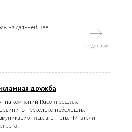
юсь на дальнейшее
→
→
→
→
→
→
→
→
→
Следующий
→
екламная дружба
уппа компаний Rucom решила
ъединить несколько небольших
ммуникационных агентств. Читатели
Секрета…