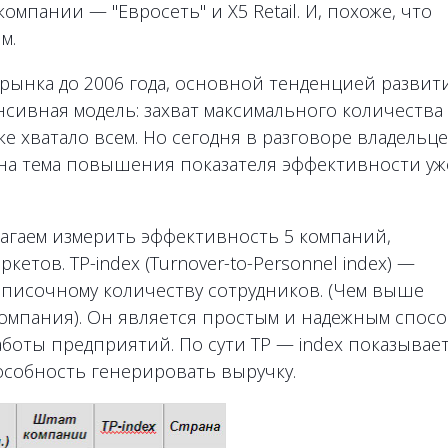
омпании — "Евросеть" и Х5 Retail. И, похоже, что
м.
ынка до 2006 года, основной тенденцией развит
нсивная модель: захват максимального количества
е хватало всем. Но сегодня в разговоре владельце
ьна тема повышения показателя эффективности уж
лагаем измерить эффективность 5 компаний,
етов. TP-index (Turnover-to-Personnel index) —
писочному количеству сотрудников. (Чем выше
компания). Он является простым и надежным спос
оты предприятий. По сути TP — index показывае
особность генерировать выручку.