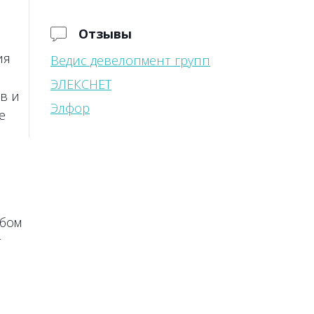
Отзывы
ия
Ведис девелопмент групп
ЭЛЕКСНЕТ
в и
Элфор
е
обом
т