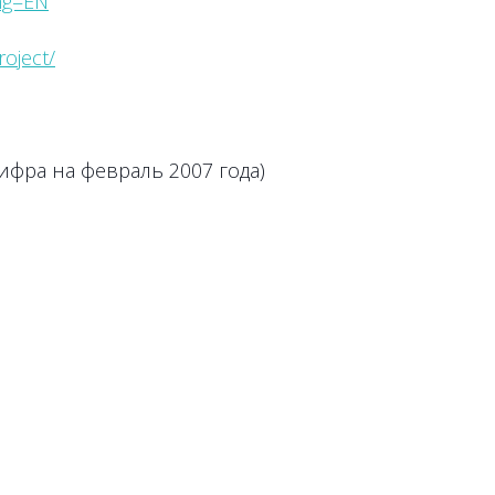
ng=EN
oject/
ифра на февраль 2007 года)