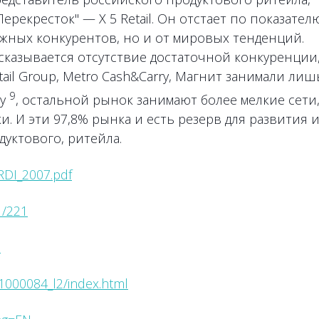
ерекресток" — X 5 Retail. Он отстает по показател
ежных конкурентов, но и от мировых тенденций.
сказывается отсутствие достаточной конкуренции
tail Group, Metro Cash&Carry, Магнит занимали лиш
9
ду
, остальной рынок занимают более мелкие сети
 И эти 97,8% рынка и есть резерв для развития 
дуктового, ритейла.
RDI_2007.pdf
1/221
3
1000084_l2/index.html