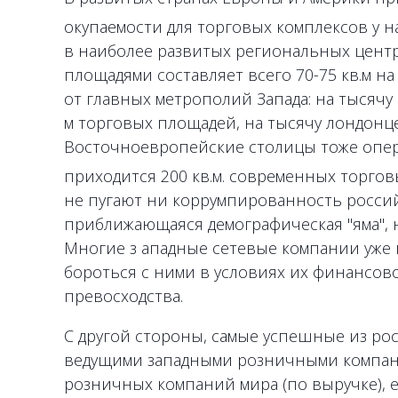
окупаемости для торговых комплексов у на
в наиболее развитых региональных цент
площадями составляет всего 70-75 кв.м на
от главных метрополий Запада: на тысячу
м торговых площадей, на тысячу лондонцев 
Восточноевропейские столицы тоже опере
приходится 200 кв.м. современных торго
не пугают ни коррумпированность росси
приближающаяся демографическая "яма", 
Многие з ападные сетевые компании уже
бороться с ними в условиях их финансовог
превосходства.
С другой стороны, самые успешные из ро
ведущими западными розничными компани
розничных компаний мира (по выручке), 