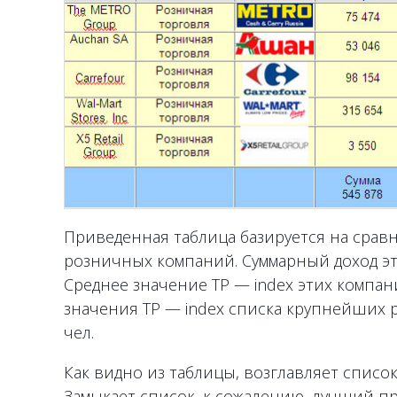
Приведенная таблица базируется на срав
розничных компаний. Суммарный доход эт
Среднее значение TP — index этих компан
значения TP — index списка крупнейших р
чел.
Как видно из таблицы, возглавляет список
Замыкает список, к сожалению, лучший п