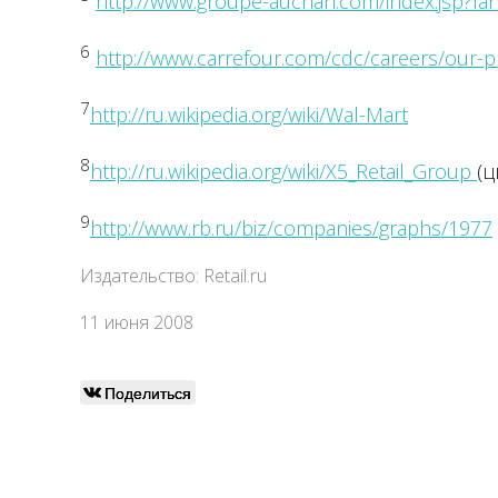
http://www.groupe-auchan.com/index.jsp?la
6
http://www.carrefour.com/cdc/careers/our-pr
7
http://ru.wikipedia.org/wiki/Wal-Mart
8
http://ru.wikipedia.org/wiki/X5_Retail_Group
(ц
9
http://www.rb.ru/biz/companies/graphs/1977
Издательство: Retail.ru
11 июня 2008
Поделиться