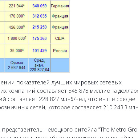
нении показателей лучших мировых сетевых
их компаний составляет 545 878 миллиона доллар
ий составляет 228 827 млн$/чел, что выше средне
озничных сетей, которое составляет 210 243.3 млн
 представитель немецкого ритейла "The Metro Gro
редставитель российского продуктового ритейла,