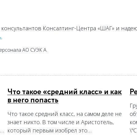
 консультантов Консалтинг-Центра «ШАГ» и наде
→
→
→
→
→
→
→
→
→
→
→
→
→
→
→
→
→
→
→
→
→
→
→
→
→
ерсонала АО СУЭК А.
→
→
→
→
→
→
Что такое «средний класс» и как
Р
в него попасть
Гр
Что такое средний класс, на самом деле не
об
знает никто. В том числе и Аристотель,
ко
,…
который первым изобрел это…
\"