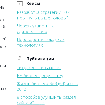
Кейсы
оны
Разработка стратегии: как
прыгнуть выше головы?
ает
Через аукцион – к
кв.
единовластию
лей
Переворот в складских
технологиях
ров
Публикации
тся
Тигр, хвост и самолет
RE: бизнес-дворянству
Жизнь бизнеса № 3 (69) июнь
ам с
2012
8 способов улучшить раздел
сайта «О нас»