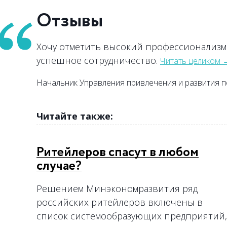
Отзывы
Хочу отметить высокий профессионализм
→
→
→
→
→
→
→
→
→
успешное сотрудничество.
→
Читать целиком
→
→
→
→
→
→
→
→
→
→
→
→
→
→
→
→
Начальник Управления привлечения и развития п
→
→
→
→
→
→
→
Читайте также:
Ритейлеров спасут в любом
случае?
Решением Минэкономразвития ряд
российских ритейлеров включены в
список системообразующих предприятий