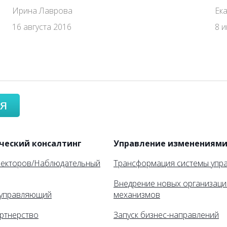
Ирина Лаврова
Ек
16 августа 2016
8 
я
ческий консалтинг
Управление изменениям
ректоров/Наблюдательный
Трансформация системы упр
Внедрение новых организац
управляющий
механизмов
ртнерство
Запуск бизнес-направлений