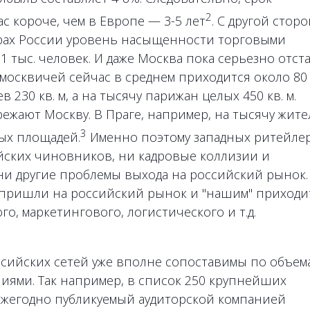
2
с короче, чем в Европе — 3-5 лет
. С другой стор
рах России уровень насыщенности торговыми
 1 тыс. человек. И даже Москва пока серьезно отст
 москвичей сейчас в среднем приходится около 80 
230 кв. м, а на тысячу парижан целых 450 кв. м.
жают Москву. В Праге, например, на тысячу жите
3
вых площадей.
Именно поэтому западных ритейле
йских чиновников, ни кадровые коллизии и
ни другие проблемы выхода на российский рынок.
 пришли на российский рынок и "нашим" приходи
о, маркетингового, логистического и т.д.
ссийских сетей уже вполне сопоставимы по объем
ями. Так например, в список 250 крупнейших
ежегодно публикуемый аудиторской компанией