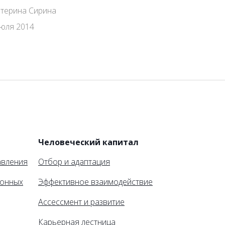
атерина Сирина
июля 2014
и
Человеческий капитал
авления
Отбор и адаптация
ионных
Эффективное взаимодействие
Ассессмент и развитие
Карьерная лестница