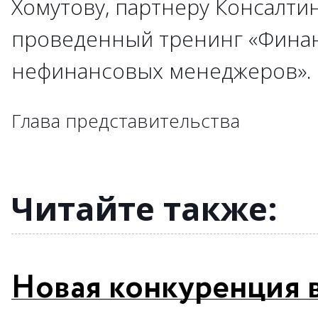
Хомутову, партнеру Консалти
→
→
→
проведенный тренинг «Фина
→
→
→
→
→
→
→
нефинансовых менеджеров»
→
→
→
→
→
→
→
→
→
→
→
→
→
→
→
→
→
Глава представительства
→
→
→
→
→
→
→
→
→
→
Читайте также:
Новая конкуренция 