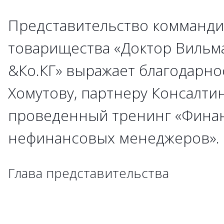
Представительство комманди
→
→
→
→
→
→
→
→
→
товарищества «Доктор Вильм
&Ко.КГ» выражает благодарно
→
→
Хомутову, партнеру Консалти
→
→
→
проведенный тренинг «Фина
→
→
→
→
→
→
→
нефинансовых менеджеров»
→
→
→
→
→
→
→
→
→
→
→
→
→
→
→
→
→
Глава представительства
→
→
→
→
→
→
→