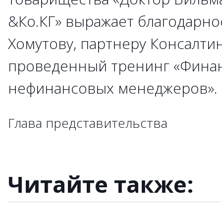
&Ко.КГ» выражает благодарно
→
→
Хомутову, партнеру Консалти
→
→
→
проведенный тренинг «Фина
→
→
→
→
→
→
→
нефинансовых менеджеров»
→
→
→
→
→
→
→
→
→
→
→
→
→
→
→
→
→
Глава представительства
→
→
→
→
→
→
→
→
→
→
Читайте также: