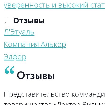
уверенность и высокий стат
Отзывы
Л'Этуаль
Компания Алькор
Элфор
Отзывы
Представительство комманди
→
→
→
→
→
→
→
→
→
товарищества «Доктор Вильм