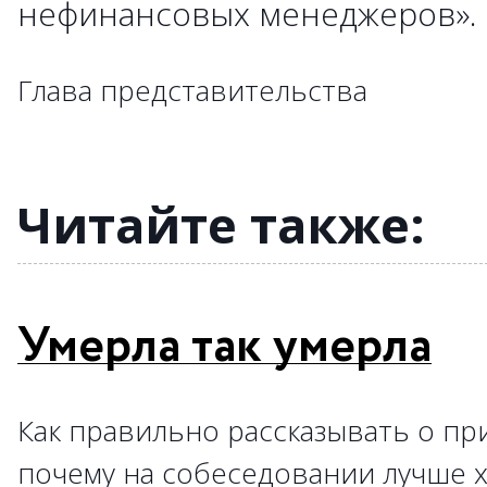
нефинансовых менеджеров»
→
→
→
→
→
→
→
→
→
→
→
→
→
→
→
→
→
Глава представительства
→
→
→
→
→
→
→
→
→
→
Читайте также:
Умерла так умерла
Как правильно рассказывать о пр
почему на собеседовании лучше х