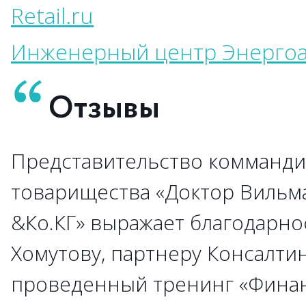
Retail.ru
Инженерный центр Энергоа
Отзывы
Представительство комманди
→
→
→
→
→
→
→
→
→
товарищества «Доктор Вильм
&Ко.КГ» выражает благодарно
→
→
Хомутову, партнеру Консалти
→
→
→
проведенный тренинг «Фина
→
→
→
→
→
→
→