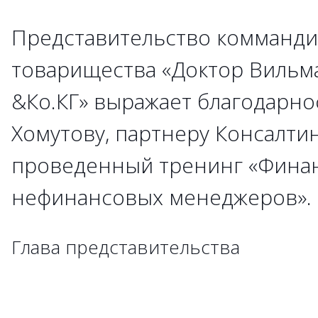
Представительство комманди
→
→
→
→
→
→
→
→
→
товарищества «Доктор Вильм
&Ко.КГ» выражает благодарно
→
→
Хомутову, партнеру Консалти
→
→
→
проведенный тренинг «Фина
→
→
→
→
→
→
→
нефинансовых менеджеров»
→
→
→
→
→
→
→
→
→
→
→
→
→
→
→
→
→
Глава представительства
→
→
→
→
→
→
→