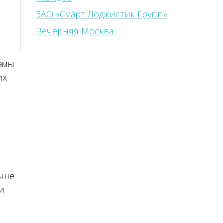
ЗАО «Смарт Лоджистик Групп»
Вечерняя Москва
амы
их
ьше
и