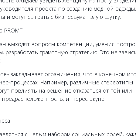
ность ожидаем увидеть женщину на посту владел
руководителя проекта по созданию модной одежды.
ы и могут сыграть с бизнесвуман злую шутку.
ор PROMT
план выходят вопросы компетенции, умения постр
м, разработать грамотную стратегию. Это не завис
.
кое» закладывает ограничения, что в конечном ит
знес-процессах. Например, различные стереотипы
могут повлиять на решение отказаться от той или
ь предрасположенность, интерес вкупе
неса
авляться с целым набором социальных ролей, каж