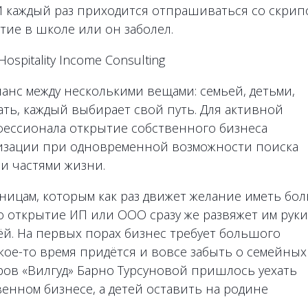
 каждый раз приходится отпрашиваться со скрип
тие в школе или он заболел.
spitality Income Consulting
нс между несколькими вещами: семьей, детьми,
лать, каждый выбирает свой путь. Для активной
ессионала открытие собственного бизнеса
изации при одновременной возможности поиска
и частями жизни.
ицам, которым как раз движет желание иметь бо
о открытие ИП или ООО сразу же развяжет им руки
ёй. На первых порах бизнес требует большого
кое-то время придётся и вовсе забыть о семейных
тров «Вилгуд» Барно Турсуновой пришлось уехать
венном бизнесе, а детей оставить на родине