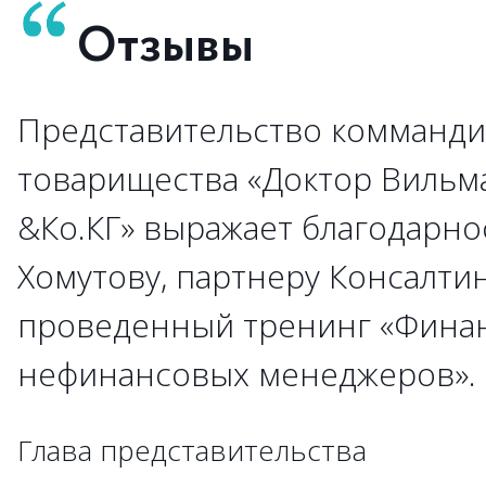
Отзывы
Представительство комманди
→
→
→
→
→
→
→
→
→
товарищества «Доктор Вильм
&Ко.КГ» выражает благодарно
→
→
Хомутову, партнеру Консалти
→
→
→
проведенный тренинг «Фина
→
→
→
→
→
→
→
нефинансовых менеджеров»
→
→
→
→
→
→
→
→
→
→
→
→
→
→
→
→
→
Глава представительства
→
→
→
→