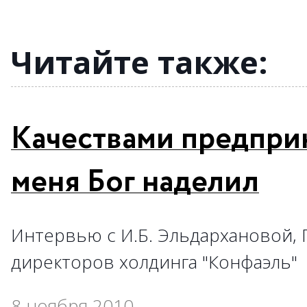
→
→
→
→
→
→
Читайте также:
Качествами предпри
меня Бог наделил
Интервью с И.Б. Эльдархановой,
директоров холдинга "Конфаэль"
8 ноября 2010