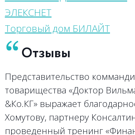
ЭЛЕКСНЕТ
Торговый дом БИЛАЙТ
Отзывы
Представительство комманди
→
→
→
→
→
→
→
→
→
товарищества «Доктор Вильм
&Ко.КГ» выражает благодарно
→
→
Хомутову, партнеру Консалти
→
→
→
проведенный тренинг «Фина
→
→
→
→
→
→
→