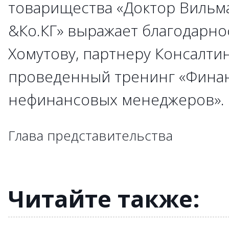
товарищества «Доктор Вильм
&Ко.КГ» выражает благодарно
→
→
Хомутову, партнеру Консалти
→
→
→
проведенный тренинг «Фина
→
→
→
→
→
→
→
нефинансовых менеджеров»
→
→
→
→
→
→
→
→
→
→
→
→
→
→
→
→
→
Глава представительства
→
→
→
→
→
→
→
→
→
→
Читайте также: